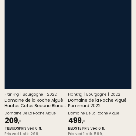
Frankrig
Bourgogne
2022
Frankrig
Bourgogne
2022
Domaine de la Roche Aiguë
Domaine de la Roche Aiguë
Hautes Cotes Beaune Blanc
Pommard 2022
La Lave 2022
Domaine De La Roche Aiguë
Domaine De La Roche Aiguë
209
499
,-
,-
TILBUDSPRIS ved 6 fl.
BEDSTE PRIS ved 6 fl.
Pris
Pris
Pris ved 1. stk.
Pris ved 1. stk.
299
599
,-
,-