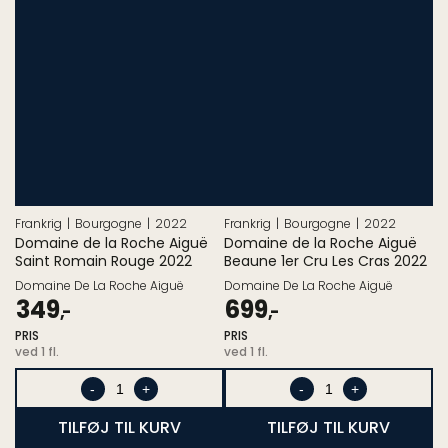
Frankrig
Bourgogne
2022
Frankrig
Bourgogne
2022
Domaine de la Roche Aiguë
Domaine de la Roche Aiguë
Saint Romain Rouge 2022
Beaune 1er Cru Les Cras 2022
Domaine De La Roche Aiguë
Domaine De La Roche Aiguë
Pris
Pris
349
699
,-
,-
ved
ved
PRIS
PRIS
1.
1.
ved 1 fl.
ved 1 fl.
stk.
stk.
-
+
-
+
TILFØJ TIL KURV
TILFØJ TIL KURV