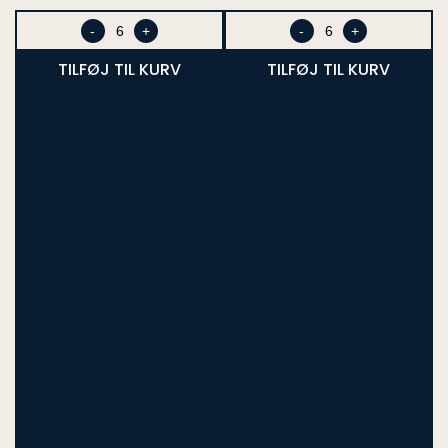
ved
ved
1.
1.
-
+
-
+
stk.
stk.
TILFØJ TIL KURV
TILFØJ TIL KURV