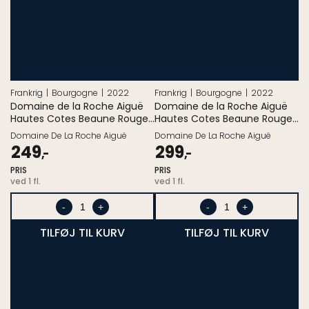
Frankrig
Bourgogne
2022
Frankrig
Bourgogne
2022
Domaine de la Roche Aiguë
Domaine de la Roche Aiguë
Hautes Cotes Beaune Rouge
Hautes Cotes Beaune Rouge
2022
La Dalignère 2022
Domaine De La Roche Aiguë
Domaine De La Roche Aiguë
Pris
Pris
249
299
,-
,-
ved
ved
PRIS
PRIS
1.
1.
ved 1 fl.
ved 1 fl.
stk.
stk.
-
+
-
+
TILFØJ TIL KURV
TILFØJ TIL KURV