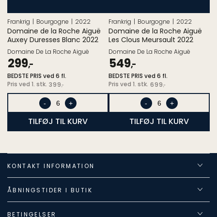
Frankrig
Bourgogne
2022
Frankrig
Bourgogne
2022
Domaine de la Roche Aiguë
Domaine de la Roche Aiguë
Auxey Duresses Blanc 2022
Les Clous Meursault 2022
Domaine De La Roche Aiguë
Domaine De La Roche Aiguë
299
549
,-
,-
BEDSTE PRIS ved 6 fl.
BEDSTE PRIS ved 6 fl.
Pris
Pris
Pris ved 1. stk.
Pris ved 1. stk.
399
699
,-
,-
ved
ved
1.
1.
-
+
-
+
stk.
stk.
TILFØJ TIL KURV
TILFØJ TIL KURV
KONTAKT INFORMATION
ÅBNINGSTIDER I BUTIK
BETINGELSER