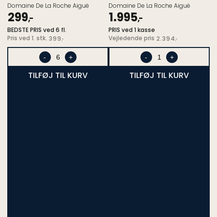
Poillanges 2022
Domaine De La Roche Aiguë
Domaine De La Roche Aiguë
299
1.995
,-
,-
BEDSTE PRIS ved 6 fl.
Salgspris
PRIS ved 1 kasse
Pris
Pris ved 1. stk.
Vejledende pris
399
2.394
,-
,-
ved
1.
-
+
-
+
stk.
TILFØJ TIL KURV
TILFØJ TIL KURV