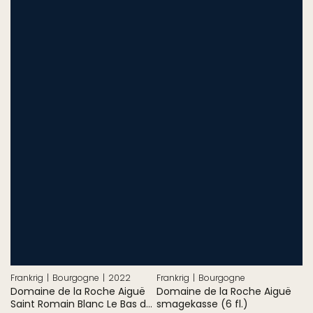
Frankrig
Bourgogne
2022
Frankrig
Bourgogne
Domaine de la Roche Aiguë
Domaine de la Roche Aiguë
Saint Romain Blanc Le Bas de
smagekasse (6 fl.)