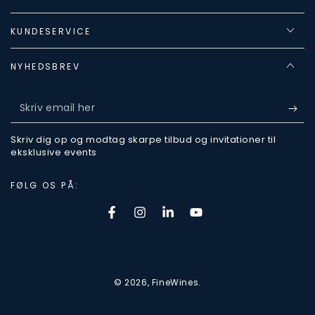
KUNDESERVICE
NYHEDSBREV
Skriv
email
Skriv dig op og modtag skarpe tilbud og invitationer til
her
eksklusive events
FØLG OS PÅ:
Facebook
Instagram
LinkedIn
Youtube
Betalingsmetoder
© 2026,
FineWines
.