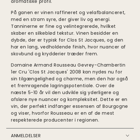
aromatiske profil.
På ganen er vinen raffineret og velafbalanceret,
med en stram syre, der giver liv og energi.
Tanninerne er fine og velintegrerede, hvilket
skaber en silkeblød tekstur. Vinen besidder en
dybde, der er typisk for Clos St Jacques, og den
har en lang, vedholdende finish, hvor nuancer af
skovbund og krydderier træder frem.
Domaine Armand Rousseau Gevrey-Chambertin
1er Cru 'Clos St Jacques' 2008 kan nydes nu for
sin tilgængelighed og charme, men den har også
et fremragende lagringspotentiale. Over de
næste 5-10 år vil den udvikle sig yderligere og
afsløre nye nuancer og kompleksitet. Dette er en
vin, der perfekt indfanger essensen af Bourgogne
og viser, hvorfor Rousseau er en af de mest
respekterede producenter i regionen.
ANMELDELSER