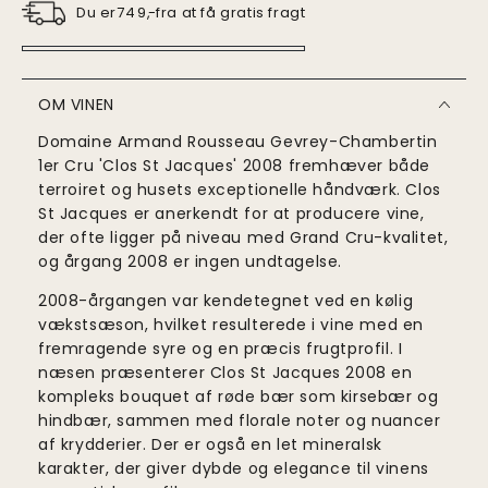
stk.
Du er
fra at få gratis fragt
749
,-
OM VINEN
Domaine Armand Rousseau Gevrey-Chambertin
1er Cru 'Clos St Jacques' 2008 fremhæver både
terroiret og husets exceptionelle håndværk. Clos
St Jacques er anerkendt for at producere vine,
der ofte ligger på niveau med Grand Cru-kvalitet,
og årgang 2008 er ingen undtagelse.
2008-årgangen var kendetegnet ved en kølig
vækstsæson, hvilket resulterede i vine med en
fremragende syre og en præcis frugtprofil. I
næsen præsenterer Clos St Jacques 2008 en
kompleks bouquet af røde bær som kirsebær og
hindbær, sammen med florale noter og nuancer
af krydderier. Der er også en let mineralsk
karakter, der giver dybde og elegance til vinens