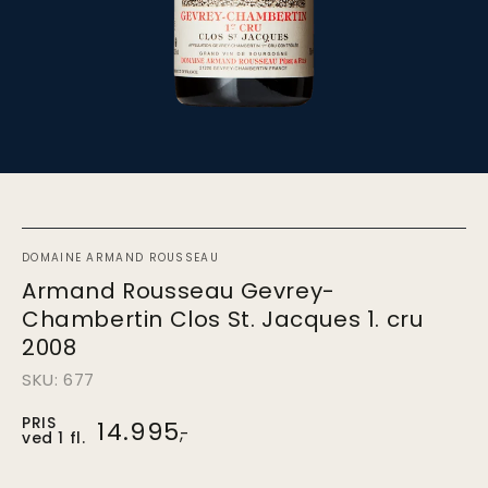
DOMAINE ARMAND ROUSSEAU
Armand Rousseau Gevrey-
Chambertin Clos St. Jacques 1. cru
2008
SKU: 677
PRIS
Pris
14.995
,-
ved 1 fl.
ved
1.