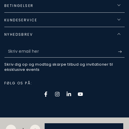
BETINGELSER
KUNDESERVICE
NYHEDSBREV
Skriv
email
Skriv dig op og modtag skarpe tilbud og invitationer til
her
eksklusive events
FØLG OS PÅ:
Facebook
Instagram
LinkedIn
Youtube
Betalingsmetoder
© 2026,
FineWines
.
Mængde