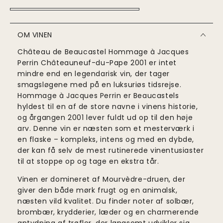
OM VINEN
Château de Beaucastel Hommage à Jacques
Perrin Châteauneuf-du-Pape 2001 er intet
mindre end en legendarisk vin, der tager
smagsløgene med på en luksuriøs tidsrejse.
Hommage à Jacques Perrin er Beaucastels
hyldest til en af de store navne i vinens historie,
og årgangen 2001 lever fuldt ud op til den høje
arv. Denne vin er næsten som et mesterværk i
en flaske – kompleks, intens og med en dybde,
der kan få selv de mest rutinerede vinentusiaster
til at stoppe op og tage en ekstra tår.
Vinen er domineret af Mourvèdre-druen, der
giver den både mørk frugt og en animalsk,
næsten vild kvalitet. Du finder noter af solbær,
brombær, krydderier, læder og en charmerende
antydning af trøfler, der langsomt udvikler sig