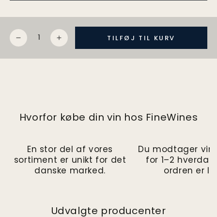
Mængde
TILFØJ TIL KURV
Reducer
Øg
mængden
mængden
for
for
Chateau
Chateau
de
de
Beaucastel
Beaucastel
Hommage
Hommage
à
à
Hvorfor købe din vin hos FineWines
Jacques
Jacques
Perrin
Perrin
2001
2001
En stor del af vores
Du modtager vin
sortiment er unikt for det
for 1–2 hverdag
danske marked.
ordren er la
Udvalgte producenter