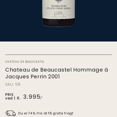
CHATEAU DE BEAUCASTEL
Chateau de Beaucastel Hommage à
Jacques Perrin 2001
SKU: 58
PRIS
Pris
3.995
,-
ved 1 fl.
ved
1.
stk.
Du er
fra at få gratis fragt
749
,-