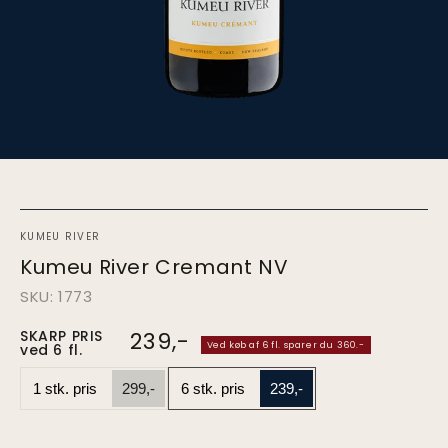
KUMEU RIVER
Kumeu River Cremant NV
SKU: 1773
SKARP PRIS
239,-
Pris
Ved køb af 6 fl. sparer du 360.-
ved 6 fl.
ved
1.
1 stk. pris
299,-
6 stk. pris
239,-
stk.