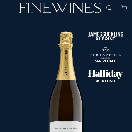
SPRING TIL
Kurv
INDHOLD
SPRING TIL
PRODUKTINFORMATION
93 POINT
94 POINT
95 POINT
Åbn
medie
1
i
modal