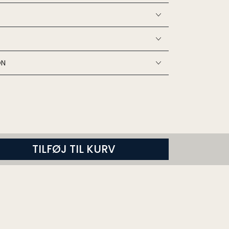
ON
TILFØJ TIL KURV
n
ugh