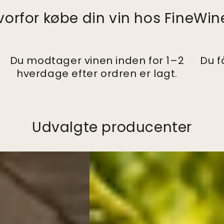
vorfor købe din vin hos FineWin
Du modtager vinen inden for 1–2
Du f
hverdage efter ordren er lagt.
Udvalgte producenter