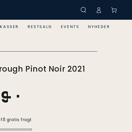
Log
Land
Kurv
in
KASSER
RESTSALG
EVENTS
NYHEDER
ough Pinot Noir 2021
,-
49
 få gratis fragt