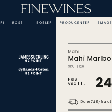
RI
ROSÉ
BOBLER
PRODUCENTER
SMAGE
Mahi
Mahi Marlbor
92 POINT
SKU: 8126
92 POINT
2
Pris
PRIS
ved
ved 1 fl.
1.
stk.
Du er
fra at
749
,-