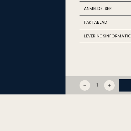
ANMELDELSER
FAKTABLAD
LEVERINGSINFORMATI
Mængde
Reducer
Øg
mængden
mængde
for
for
Mahi
Mahi
Marlborough
Marlboro
Pinot
Pinot
Noir
Noir
2021
2021