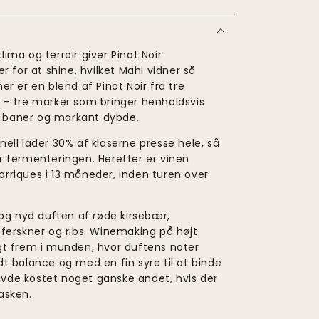
ima og terroir giver Pinot Noir
r for at shine, hvilket Mahi vidner så
er er en blend af Pinot Noir fra tre
 – tre marker som bringer henholdsvis
ge baner og markant dybde.
ell lader 30% af klaserne presse hele, så
r fermenteringen. Herefter er vinen
rriques i 13 måneder, inden turen over
 og nyd duften af røde kirsebær,
 ferskner og ribs. Winemaking på højt
gt frem i munden, hvor duftens noter
t balance og med en fin syre til at binde
de kostet noget ganske andet, hvis der
asken.