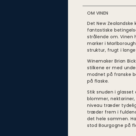
OM VINEN
Det New Zealandske kl
fantastiske betingelse
strålende om. Vinen h
marker i Marlborough
struktur, frugt i lan
Winemaker Brian Bickn
stilkene er med unde
modnet på franske ba
på flaske.
Stik snuden i glasset
blommer, nektariner,
niveau træder tydeli
træder frem i fuldend
det hele sammen. Hav
stod Bourgogne på fl