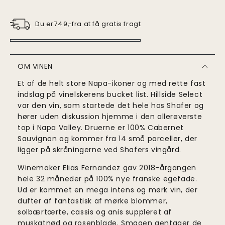
Du er
fra at få gratis fragt
749
,-
OM VINEN
Et af de helt store Napa-ikoner og med rette fast
indslag på vinelskerens bucket list. Hillside Select
var den vin, som startede det hele hos Shafer og
hører uden diskussion hjemme i den allerøverste
top i Napa Valley. Druerne er 100% Cabernet
Sauvignon og kommer fra 14 små parceller, der
ligger på skråningerne ved Shafers vingård.
Winemaker Elias Fernandez gav 2018-årgangen
hele 32 måneder på 100% nye franske egefade.
Ud er kommet en mega intens og mørk vin, der
dufter af fantastisk af mørke blommer,
solbærtærte, cassis og anis suppleret af
muskatnød og rosenblade. Smagen gentager de