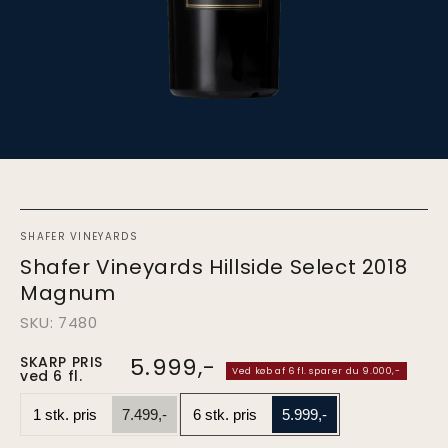
SHAFER VINEYARDS
Shafer Vineyards Hillside Select 2018
Magnum
SKU: 7480
SKARP PRIS
5.999,-
Pris
Ved køb af 6 fl. sparer du 9.000,-
ved 6 fl.
ved
1.
1 stk. pris
7.499,-
6 stk. pris
5.999,-
stk.