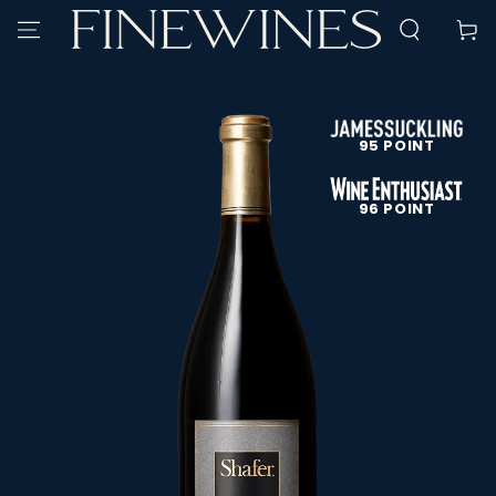
SPRING TIL
Kurv
INDHOLD
SPRING TIL
PRODUKTINFORMATION
95 POINT
96 POINT
Åbn
medie
1
i
modal