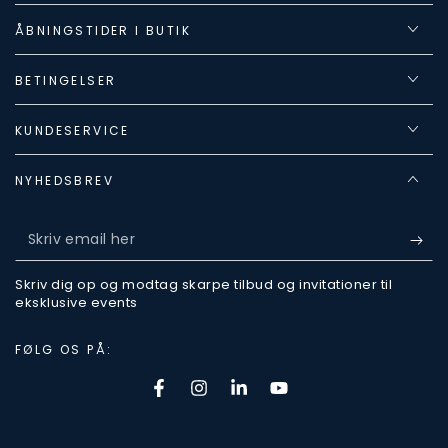
ÅBNINGSTIDER I BUTIK
BETINGELSER
KUNDESERVICE
NYHEDSBREV
Skriv
email
Skriv dig op og modtag skarpe tilbud og invitationer til
her
eksklusive events
FØLG OS PÅ:
Facebook
Instagram
LinkedIn
Youtube