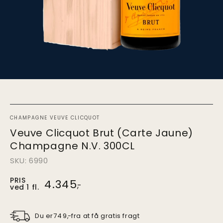
CHAMPAGNE VEUVE CLICQUOT
Veuve Clicquot Brut (Carte Jaune)
Champagne N.V. 300CL
SKU: 6990
PRIS
Pris
4.345
,-
ved 1 fl.
ved
1.
stk.
Du er
fra at få gratis fragt
749
,-